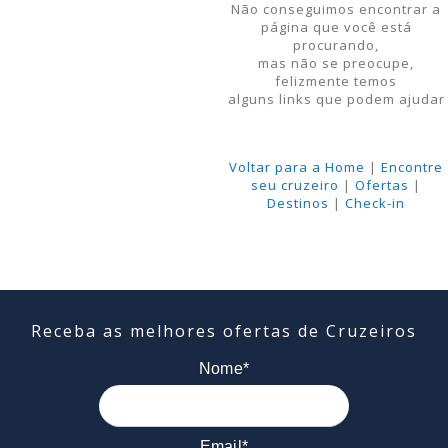
Não conseguimos encontrar a
página que você está
procurando,
mas não se preocupe,
felizmente temos
alguns links que podem ajudar
Voltar para a Home
|
Encontre
seu cruzeiro
|
Ofertas
|
Destinos
|
Check-in
Receba as melhores ofertas de Cruzeiros
Nome*
Email*