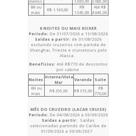
menos
1.03
0
,00
2.0
65
,00
6N ou
R$
Até
R$
R$ 1.1
6
0,00
mais
1.5
45
,00
4.645,00
6 NOITES OU MAIS KICKER
Período:
De
31/07/2026 a 13/08/2026
Saídas a partir:
de
01/08/2026
excluindo cruzeiros com partida de
Shanghai, Trieste e cruisetours pelo
Alasca.
Benefícios:
Até R$770 de descontos
por cabine
Interna/Vista
Noites
Varanda
Suíte
Mar
6N ou
R$
R$ 25
5
,00
R$ 5
15
,00
m
ais
770
,00
MÊS DO CRUZEIRO (LACAR CRUISE)
Período:
De
04/08/2026 a 03/09/2026
Saídas a partir:
Saídas
selecionadas partindo do
Caribe
de
01/09/2026 a 30/06/2027