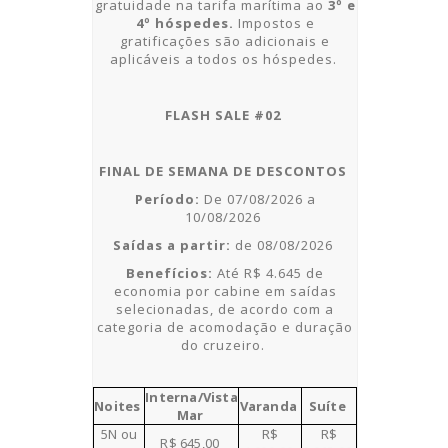
gratuidade na tarifa marítima ao
3º e
4º
hóspedes.
Impostos e
gratificações são adicionais e
aplicáveis a todos os hóspedes.
FLASH SALE #02
FINAL DE SEMANA DE DESCONTOS
Período:
De
07/08/2026 a
10/08/2026
Saídas a partir:
de
08/08/2026
Benefícios:
Até R$ 4.645 de
economia por cabine em saídas
selecionadas, de acordo com a
categoria de acomodação e duração
do cruzeiro.
Interna/Vista
Noites
Varanda
Suíte
Mar
5N ou
R$
R$
R$ 64
5
,00