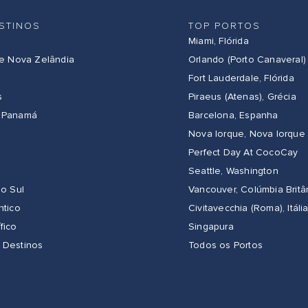
STINOS
TOP PORTOS
Miami, Flórida
 e Nova Zelândia
Orlando (Porto Canaveral)
Fort Lauderdale, Flórida
s
Piraeus (Atenas), Grécia
 Panamá
Barcelona, Espanha
Nova Iorque, Nova Iorque
Perfect Day At CocoCay
Seattle, Washington
do Sul
Vancouver, Colúmbia Britâ
ntico
Civitavecchia (Roma), Itáli
fico
Singapura
 Destinos
Todos os Portos