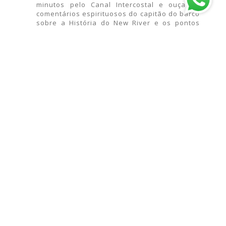
minutos pelo Canal Intercostal e ouça os
comentários espirituosos do capitão do barco
sobre a História do New River e os pontos
históricos de Fort Lauderdale.
DICA 03
Considerada uma das melhores praias para
família pelo Fodor’s, a South Beach de
Hollywood tem um calçadão repleto de
restaurantes e 9,6 km de praia de areia
branca. A North Beach oferece várias
aventuras ecológicas especiais, incluindo o
Sea Turtle Hatchery. Para se aventurar no
centro histórico e ter um gosto do estilo
característico de Hollywood, embarque no
Hollywood Trolley, que funciona de quarta a
domingo.
DICA 04
As pessoas vêm de longe para desfrutar das