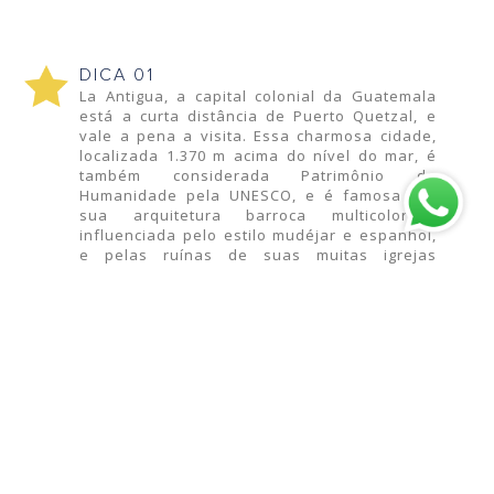
DICA 01
La Antigua, a capital colonial da Guatemala
está a curta distância de Puerto Quetzal, e
vale a pena a visita. Essa charmosa cidade,
localizada 1.370 m acima do nível do mar, é
também considerada Patrimônio da
Humanidade pela UNESCO, e é famosa por
sua arquitetura barroca multicolorida,
influenciada pelo estilo mudéjar e espanhol,
e pelas ruínas de suas muitas igrejas
coloniais. Circulando pelo conhecido Parque
Central de Antigua, os turistas têm a chance
de vislumbrar muitos marcos arquitetônicos
notáveis, assim como a espetacular beleza
natural dos três maiores vulcões que se
erguem sobre o horizonte da cidade.
DICA 02
O agitado mercado central de La Antigua